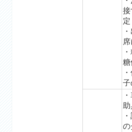
・
接
定
・
席
・
糖
・
子
・
助
・
の