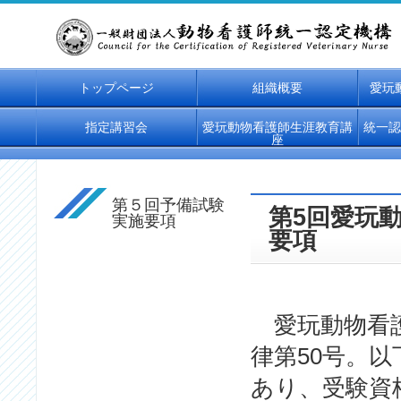
トップページ
組織概要
愛玩
指定講習会
愛玩動物看護師生涯教育講
統一認
座
第５回予備試験
第5回愛玩
実施要項
要項
愛玩動物看護
律第50号。
あり、受験資