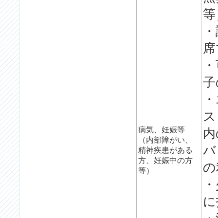
等
・
席
・
子
・
ス
病気、妊娠等
内
（内部障がい、
バ
精神疾患がある
方、妊娠中の方
の
等）
・
に