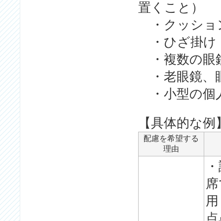
置くこと）
・クッショ
・ひざ掛け
・複数の眼
・老眼鏡、
・小型の個
【具体的な例
配慮を希望する
理由
・
席
用
点