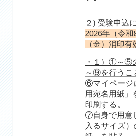
２) 受験申込
2026年（令
（金）消印有
・１）①～⑤
～⑨を行うこ
⑥マイページ
用宛名用紙」
印刷する。
⑦自身で用意
入るサイズ）