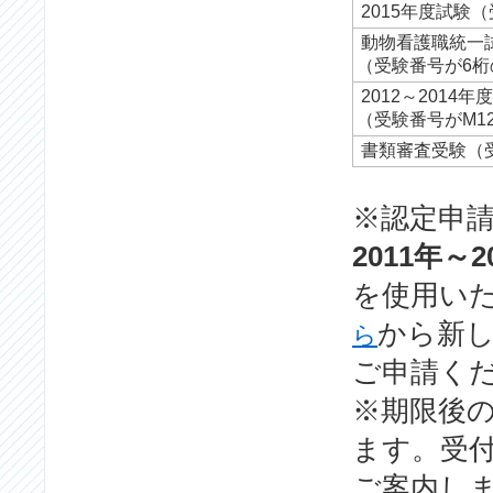
2015年度試験
動物看護職統一
（受験番号が6桁
2012～2014
（受験番号がM1
書類審査受験（
※認定申
2011年
を使用い
から新
ら
ご申請く
※期限後
ます。受
ご案内し