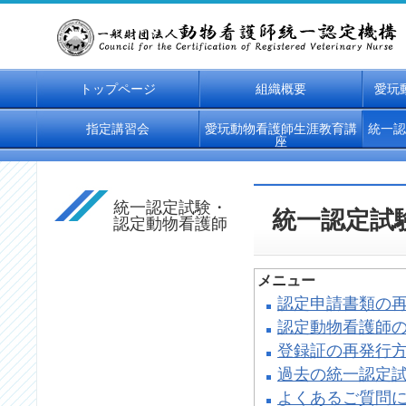
トップページ
組織概要
愛玩
指定講習会
愛玩動物看護師生涯教育講
統一認
座
統一認定試験・
統一認定試
認定動物看護師
メニュー
認定申請書類の
認定動物看護師
登録証の再発行
過去の統一認定
よくあるご質問