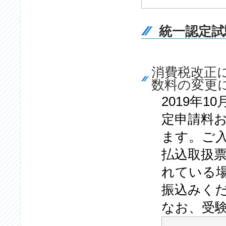
統一認定試
消費税改正
数料の変更
2019年
定申請料
ます。ご
払込取扱
れている
振込みく
なお、受