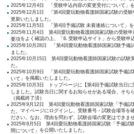
2025年12月4日 「
受験申込内容の変更受付について
」
2025年12月1日 「
第4回愛玩動物看護師国家試験の受験
更新いたしました。
2025年11月5日
「
第4回予備試験 未着連絡について
」を
2025年11月4日
第4回愛玩動物看護師国家試験の受験申
をよく確認の上、「
6. 受験申込サイト
」から受験申
要項
2025年10月28日 「
第4回愛玩動物看護師国家試験予備試
ました。
2025
年10月
15日
第4回愛玩動物看護師国家試験の試験
た。
2025年10月9日 「
第4回愛玩動物看護師国家試験予備試
」
を
掲載いたしました。
いて
2025年10月3日 トップページに【第4回予備試験当日
しました。試験当日に関するお知らせがある場合、そち
（掲載終了済）
2025年9月12日
第4回愛玩動物看護師国家試験「予備試
マイページ
にログインし、受験番号・試験会場等を
た。
ださい。なお、理由を問わず、試験会場の変更はできま
2025年9月5日
第4回愛玩動物看護師国家試験「予備試
」
を公開いたしました。
間について