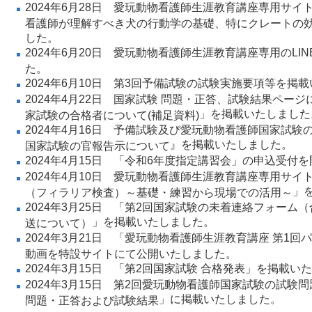
2024年6月28日
愛玩動物看護師生涯教育講座専用サイ
看護師が理解すべき犬の行動学の基礎、特にクレートの
した。
2024年6月20日
愛玩動物看護師生涯教育講座専用のLIN
た。
2024年6月10日
第3回予備試験の試験実施要項等
を掲載
2024年4月22日
国家試験 問題・正答、試験結果ページ
」
を掲載いたしました
家試験の合格者について(補足資料)
2024年4月16日 予備試験及び愛玩動物看護師国家試験
』を掲載いたしました。
国家試験の官報告示について
2024年4月15日 「
令和6年度指定講習会
」の申込受付を
2024年4月10日 愛玩動物看護師生涯教育講座専用サイ
」
（フィラリア検査）～基礎・練習から現場での活用～
2024年3月25日 「
第2回国家試験の未着連絡フォーム（
」を掲載いたしました。
送について）
2024年3月21日
「愛玩動物看護師生涯教育講座 第1回
動画を特設サイトにて公開いたしました。
2024年3月15日 「
第2回国家試験 合格発表
」を掲載いた
2024年3月15日 第2回愛玩動物看護師国家試験の試験
」に掲載いたしました。
問題・正答および試験結果