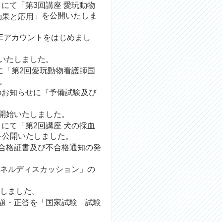
トにて「
第3回講座 愛玩動物
」を公開いたしま
効果と応用
Eアカウント
をはじめまし
いたしました。
に「
第2回愛玩動物看護師国
。
のお知らせに『
予備試験及び
開始いたしました。
トにて「
第2回講座 犬の採血
を公開いたしました。
合格証書及び不合格通知の発
パネルディスカッション」の
しました。
問題・正答を「
国家試験 試験