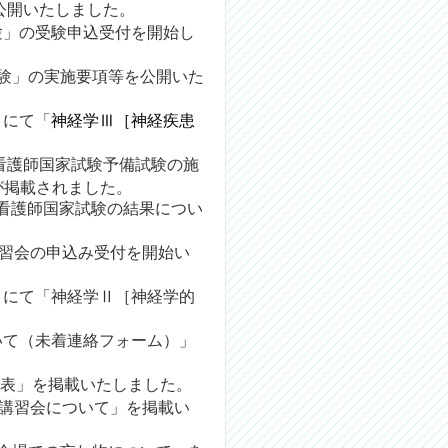
公開いたしました。
験」の受験申込受付を開始し
験」の実施要項等
を
公開いた
トにて
「
神経学Ⅲ［神経疾患
看護師国家試験予備試験の施
が掲載されました。
動物看護師国家試験の結果につい
講習会
の申込み受付を開始い
トにて
「
神経学Ⅱ［神経学的
いて（未着連絡フォーム）
」
発表
」を掲載いたしました。
指定講習会について
」を掲載い