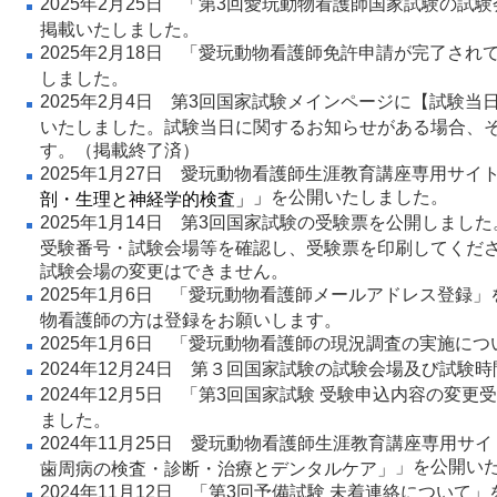
2025年2月25日 「
第3回愛玩動物看護師国家試験の試験
掲載いたしました。
2025年2月18日 「
愛玩動物看護師免許申請が完了され
しました。
2025年2月4日
第3回国家試験メインページ
に【試験当
いたしました。試験当日に関するお知らせがある場合、
す。（掲載終了済）
2025年1月27日
愛玩動物看護師生涯教育講座専用サイ
」
を公開いたしました。
剖・生理と神経学的検査」
2025年1月14日
第3回国家試験の受験票を公開しました
受験番号・試験会場等を確認し、受験票を印刷してくだ
試験会場の変更はできません。
2025年1月6日 「
愛玩動物看護師メールアドレス登録
」
物看護師の方は登録をお願いします。
2025年1月6日 「
愛玩動物看護師の現況調査の実施につ
2024年12月24日
第３回国家試験の試験会場及び試験時
2024年12月5日 「
第3回国家試験 受験申込内容の変更
ました。
2024年11月25日
愛玩動物看護師生涯教育講座専用サイ
」を公開い
歯周病の検査・診断・治療とデンタルケア」
2024年11月12日 「
第3回予備試験 未着連絡について
」