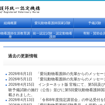
組織概要
愛玩動物看護師国家試験
予備試験
動物看護師生涯教育講
統一認定試験・認定動物看
寄附・賛助会
座
護師
過去の更新情報
2026年6月1日 「
愛玩動物看護師の先輩からのメッセー
2026年5月1日 「
愛玩動物看護師の先輩からのメッセー
2026年4月15日
インターネット版 官報にて、第5回及
験予備試験の施行（公告）並びに第5回愛玩動物看護師国
載されました。
2026年4月13日 「
令和8年度指定講習会
」の申込受付を