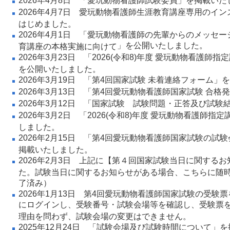
2026年4月8日 「
愛玩動物看護師試験委員
」
を掲載いた
2026年4月7日
愛玩動物看護師生涯教育講座専用のイン
はじめました。
2026年4月1日 「
愛玩動物看護師の先輩からのメッセー
」を公開いたしました。
育講座の本格実施に向けて
2026年3月23日 「
2026(令和8)年度 愛玩動物看護師
を公開いたしました。
2026年3月19日 「
第4回国家試験 未着連絡フォーム
」を
2026年3月13日 「
第4回愛玩動物看護師国家試験 合格
2026年3月12日 「
国家試験 試験問題・正答及び試験
2026年3月2日 「
2026(令和8)年度 愛玩動物看護師指
しました。
2026年2月15日 「
第4回愛玩動物看護師国家試験の試験
掲載いたしました。
2026年2月3日 上記に【第４回国家試験当日に関する
た。試験当日に関するお知らせがある場合、こちらに随
了済み）
2026年1月13日
第4回愛玩動物看護師国家試験
の受験票
にログインし、受験番号・試験会場等を確認し、受験票
理由を問わず、試験会場の変更はできません。
2025年12月24日 「
試験会場及び試験時間について
」
を