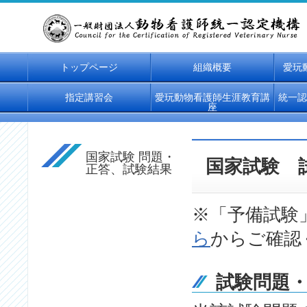
トップページ
組織概要
愛玩
指定講習会
愛玩動物看護師生涯教育講
統一認
座
国家試験 問題・
国家試験 
正答、試験結果
※「予備試験
ら
からご確認
試験問題