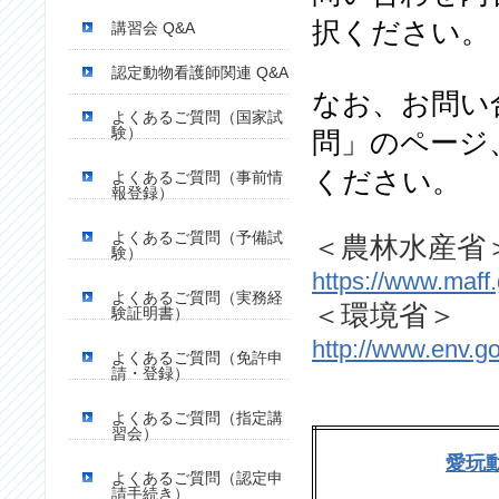
択ください。
講習会 Q&A
認定動物看護師関連 Q&A
なお、
お問い
よくあるご質問（国家試
験）
問」のページ
ください。
よくあるご質問（事前情
報登録）
よくあるご質問（予備試
＜農林水産省
験）
https://www.maff.
よくあるご質問（実務経
＜環境省
＞
験証明書）
http://www.env.go
よくあるご質問（免許申
請・登録）
よくあるご質問（指定講
習会）
愛玩
よくあるご質問（認定申
請手続き）