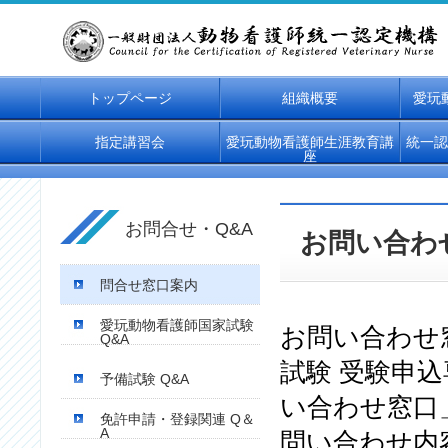
トップページ
組織概要
愛玩
指定講習会
愛玩動物看護師生涯教育講
統一認
座
お問合せ・Q&A
お問い合わ
問合せ窓口案内
愛玩動物看護師国家試験
お問い合わせ
Q&A
試験 受験申
予備試験 Q&A
い合わせ窓口
免許申請・登録関連 Q＆
A
問い合わせ内