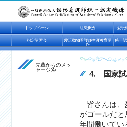
トップページ
組織概要
愛玩
指定講習会
愛玩動物看護師生涯教育講
統一認
座
先輩からのメッ
セージ④
4. 国家
皆さんは、愛
がゴールだと
年間働いてい