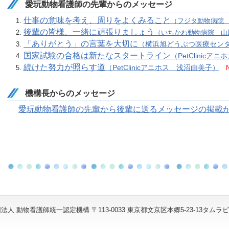
愛玩動物看護師の先輩からのメッセージ
仕事の意味を考え、周りをよくみること
（フジタ動物病院
後輩の皆様、一緒に頑張りましょう
（いちかわ動物病院 山
「ありがとう」の言葉を大切に
（横浜旭どうぶつ医療セン
国家試験の合格は新たなスタートライン
（PetClinic
続けた努力が照らす道
（PetClinicアニホス 浅沼由美子）
機構長からのメッセージ
愛玩動物看護師の先輩から後輩に送るメッセージの掲載
人 動物看護師統一認定機構 〒113-0033 東京都文京区本郷5-23-13タムラビル8