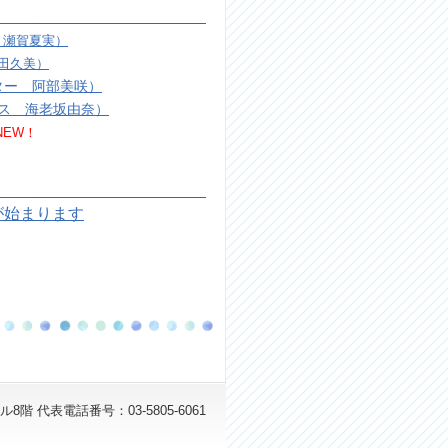
 瀬賀夏実）
田久美）
ター 阿部美咲）
アニホス 海老坂由奈）
NEW！
が始まります
階 代表電話番号：03-5805-6061