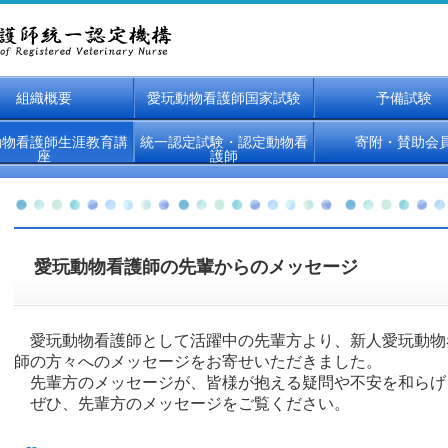
組織概要
愛玩動物看護師国家試験
予備試験
動物看護師生涯教育講
統一認定試験・認定動物看
寄附・賛助会
座
護師
愛玩動物看護師の先輩からのメッセージ
愛玩動物看護師として活躍中の先輩方より、新人愛玩動物
師の方々へのメッセージをお寄せいただきました。
先輩方のメッセージが、皆様が抱える疑問や不安を和らげ
ぜひ、先輩
方
のメッセージをご覧ください。